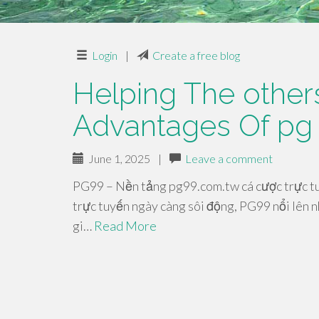
Login
|
Create a free blog
Helping The other
Advantages Of pg
June 1, 2025
|
Leave a comment
PG99 – Nền tảng pg99.com.tw cá cược trực tuy
trực tuyến ngày càng sôi động, PG99 nổi lên 
gi…
Read More