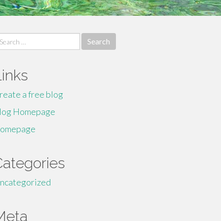
earch
r:
Links
reate a free blog
log Homepage
omepage
Categories
ncategorized
Meta